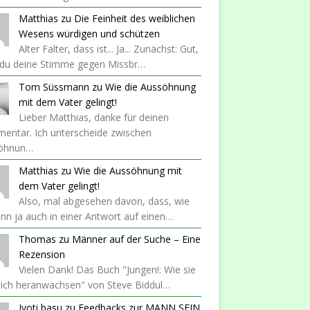
Matthias
zu
Die Feinheit des weiblichen
Wesens würdigen und schützen
Alter Falter, dass ist... Ja... Zunächst: Gut,
 du deine Stimme gegen Missbr…
Tom Süssmann
zu
Wie die Aussöhnung
mit dem Vater gelingt!
Lieber Matthias, danke für deinen
entar. Ich unterscheide zwischen
öhnun…
Matthias
zu
Wie die Aussöhnung mit
dem Vater gelingt!
Also, mal abgesehen davon, dass, wie
nn ja auch in einer Antwort auf einen…
Thomas
zu
Männer auf der Suche – Eine
Rezension
Vielen Dank! Das Buch "Jungen!: Wie sie
lich heranwachsen" von Steve Biddul…
Jyoti basu
zu
Feedbacks zur MANN SEIN