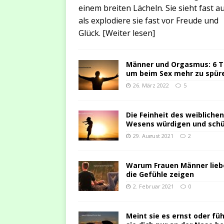
einem breiten Lächeln. Sie sieht fast au
als explodiere sie fast vor Freude und
Glück.
[Weiter lesen]
Männer und Orgasmus: 6 T
um beim Sex mehr zu spür
26. März 2022
5
Die Feinheit des weiblichen
Wesens würdigen und sch
29. August 2021
2
Warum Frauen Männer lieb
die Gefühle zeigen
2. Februar 2021
0
Meint sie es ernst oder füh