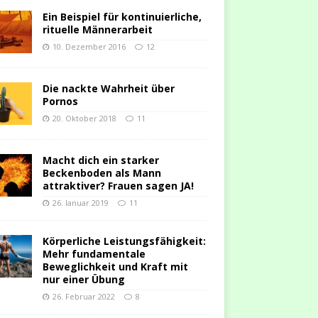
Ein Beispiel für kontinuierliche,
rituelle Männerarbeit
10. Dezember 2016
12
Die nackte Wahrheit über
Pornos
20. Oktober 2018
11
Macht dich ein starker
Beckenboden als Mann
attraktiver? Frauen sagen JA!
26. Januar 2019
11
Körperliche Leistungsfähigkeit:
Mehr fundamentale
Beweglichkeit und Kraft mit
nur einer Übung
26. Februar 2022
8