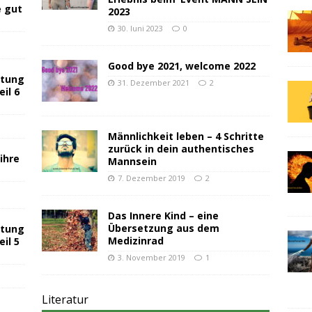
 gut
2023
30. Juni 2023
0
Good bye 2021, welcome 2022
utung
31. Dezember 2021
2
il 6
Männlichkeit leben – 4 Schritte
zurück in dein authentisches
ihre
Mannsein
7. Dezember 2019
2
Das Innere Kind – eine
Übersetzung aus dem
utung
Medizinrad
il 5
3. November 2019
1
Literatur