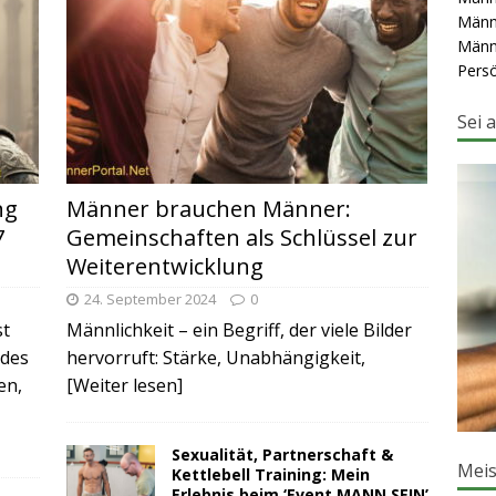
Männ
Männ
Persö
Sei 
ng
Männer brauchen Männer:
7
Gemeinschaften als Schlüssel zur
Weiterentwicklung
24. September 2024
0
st
Männlichkeit – ein Begriff, der viele Bilder
 des
hervorruft: Stärke, Unabhängigkeit,
en,
[Weiter lesen]
Sexualität, Partnerschaft &
Meis
Kettlebell Training: Mein
Erlebnis beim ‘Event MANN SEIN’