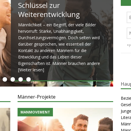
KLUNG
Schlüssel zur
e Männergruppe gut für dich ist.
Weiterentwicklung
MÄNNER-ARBEIT
ner brauchen Männer: Gemeinschaften als Schlüssel zur
Männlichkeit – ein Begriff, der viele Bilder
hervorruft: Stärke, Unabhängigkeit,
OVEMENT
Durchsetzungsvermögen. Doch selten wird
darüber gesprochen, wie essentiell der
*P
Kontakt zu anderen Männern für die
Entwicklung und das Leben dieser
Eigenschaften ist. Männer brauchen andere
[Weiter lesen]
Haup
Männer-Projekte
Bezie
Gesel
Junge
MANMOVEMENT
Liter
Männ
Männ