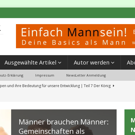
Ausgewählte Artikel
Autor werden
Ab
utz-Erklärung
Impressum
NewsLetter Anmeldung
pen und ihre Bedeutung für unsere Entwicklung | Teil 7 Der König
 Partnerschaft & Kettlebell Training: Mein Erlebnis beim ‘Event MANN SEIN’
M
Männer brauchen Männer:
erungen aus der Schulzeit, die du jetzt löschen solltest
N
Gemeinschaften als