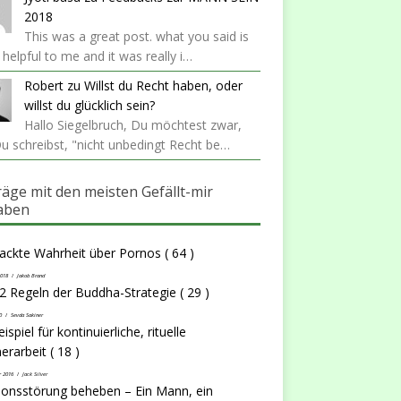
2018
This was a great post. what you said is
y helpful to me and it was really i…
Robert
zu
Willst du Recht haben, oder
willst du glücklich sein?
Hallo Siegelbruch, Du möchtest zwar,
u schreibst, "nicht unbedingt Recht be…
räge mit den meisten Gefällt-mir
aben
nackte Wahrheit über Pornos
( 64 )
2018
/
Jakob Brand
2 Regeln der Buddha-Strategie
( 29 )
0
/
Sevda Sakiner
ispiel für kontinuierliche, rituelle
erarbeit
( 18 )
r 2016
/
Jack Silver
ionsstörung beheben – Ein Mann, ein