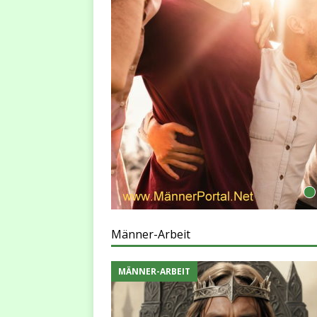
PERSÖNLICHKEITS-ENTWIC
[ 30. April 2023 ]
Warum ein
chaft und
dernen Welt Warum
[ 24. September 2024 ]
Män
nd In der heutigen
Weiterentwicklung
MANM
isierten Welt sehnen
 echter
r Verbundenheit.
en oft das
Männer-Arbeit
MÄNNER-ARBEIT