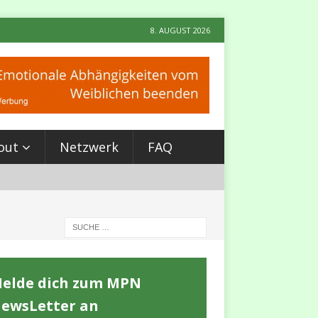
8. AUGUST 2026
out
Netzwerk
FAQ
elde dich zum MPN
Archetypen u
ewsLetter an
Bedeutung fü