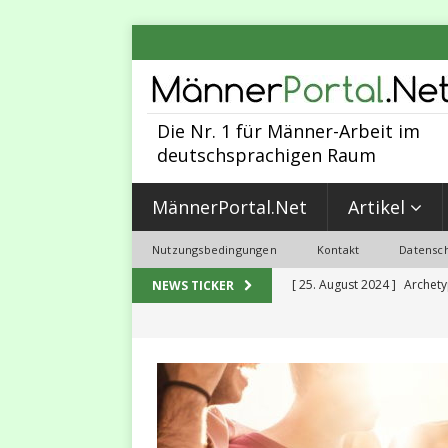
Die Nr. 1 für Männer-Arbeit im
deutschsprachigen Raum
MännerPortal.Net
Artikel
Nutzungsbedingungen
Kontakt
Datensch
[ 25. August 2024 ]
Archety
NEWS TICKER
MÄNNER-ARBEIT
[ 30. Juni 2023 ]
Sexualität,
2023
MALEVOLUTION
[ 31. Mai 2023 ]
5 Programmi
gut für