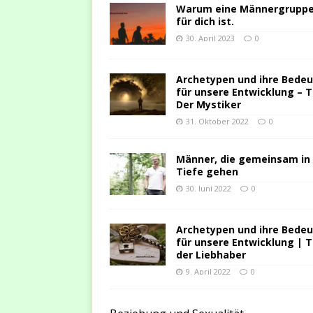
Warum eine Männergruppe
für dich ist.
30. April 2023
0
Archetypen und ihre Bede
für unsere Entwicklung – Te
Der Mystiker
31. Oktober 2022
0
Männer, die gemeinsam in 
Tiefe gehen
30. Juni 2022
0
Archetypen und ihre Bede
für unsere Entwicklung | Te
der Liebhaber
9. April 2022
0