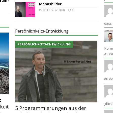
erum?
Mannsbilder
22. Februar 2020
0
dass
Persönlichkeits-Entwicklung
PERSÖNLICHKEITS-ENTWICKLUNG
Komm
Auss
du da
:
glück
keit
5 Programmierungen aus der