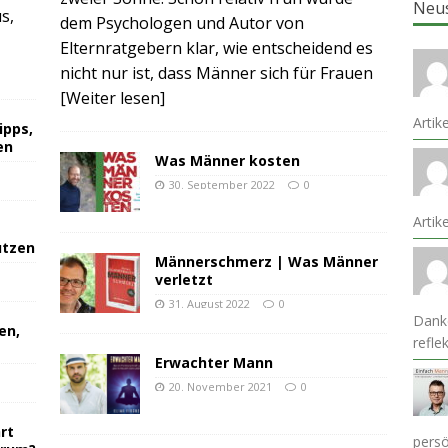
Neu
s,
dem Psychologen und Autor von
Elternratgebern klar, wie entscheidend es
nicht nur ist, dass Männer sich für Frauen
[Weiter lesen]
Artik
ipps,
en
Was Männer kosten
30. September 2022
0
Arti
ützen
Männerschmerz | Was Männer
verletzt
31. August 2022
0
Danke
en,
refle
Erwachter Mann
20. November 2021
0
rt
pers