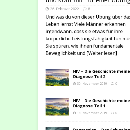
und Kraft mit nur einer Übun
26. Februar 2022
8
Und was du von dieser Übung über da
Leben lernst Viele Männer erkennen
irgendwann, dass sie etwas für ihre
körperliche Leistungsfähigkeit tun mü
Sie spüren, wie ihnen fundamentale
Beweglichkeit und
[Weiter lesen]
HIV – Die Geschichte meine
Diagnose Teil 2
30. November 2019
0
HIV – Die Geschichte meine
Diagnose Teil 1
18. November 2019
0
Depression – Das Schweig