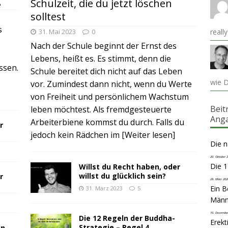
g
Schulzeit, die du jetzt löschen
solltest
s
31. Mai 2023
0
reall
Nach der Schule beginnt der Ernst des
Lebens, heißt es. Es stimmt, denn die
ssen.
Schule bereitet dich nicht auf das Leben
wie D
vor. Zumindest dann nicht, wenn du Werte
von Freiheit und persönlichem Wachstum
Beit
leben möchtest. Als fremdgesteuerte
Ang
Arbeiterbiene kommst du durch. Falls du
r
jedoch kein Rädchen im
[Weiter lesen]
Die 
20. Oktober 
Die 1
Willst du Recht haben, oder
willst du glücklich sein?
r
28. März 202
Ein Be
31. März 2023
5
Männ
10. Dezembe
Die 12 Regeln der Buddha-
Erekt
Strategie – Regel 4
en