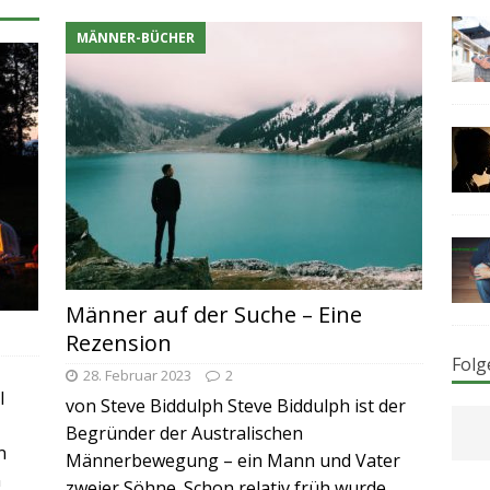
MÄNNER-BÜCHER
Männer auf der Suche – Eine
Rezension
Folg
28. Februar 2023
2
l
von Steve Biddulph Steve Biddulph ist der
Begründer der Australischen
n
Männerbewegung – ein Mann und Vater
n
zweier Söhne. Schon relativ früh wurde