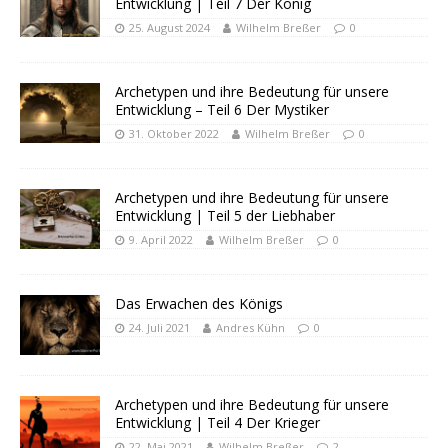
Entwicklung | Teil 7 Der König
25. August 2024
Wilhelm Breßer
0
Archetypen und ihre Bedeutung für unsere
Entwicklung – Teil 6 Der Mystiker
31. Oktober 2022
Wilhelm Breßer
0
Archetypen und ihre Bedeutung für unsere
Entwicklung | Teil 5 der Liebhaber
9. April 2022
Wilhelm Breßer
0
Das Erwachen des Königs
24. Juli 2021
Andres Kühn
0
Archetypen und ihre Bedeutung für unsere
Entwicklung | Teil 4 Der Krieger
22. Mai 2021
Wilhelm Breßer
2