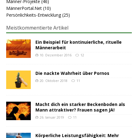
Männer-Projekte
(46)
MännerPortal.Net
(10)
Persönlichkeits-Entwicklung
(25)
Meistkommentierte Artikel
Ein Beispiel für kontinuierliche, rituelle
Männerarbeit
10. Dezember 2016
12
Die nackte Wahrheit über Pornos
20. Oktober 2018
11
Macht dich ein starker Beckenboden als
Mann attraktiver? Frauen sagen JA!
26. Januar 2019
11
Körperliche Leistungsfähigkeit: Mehr