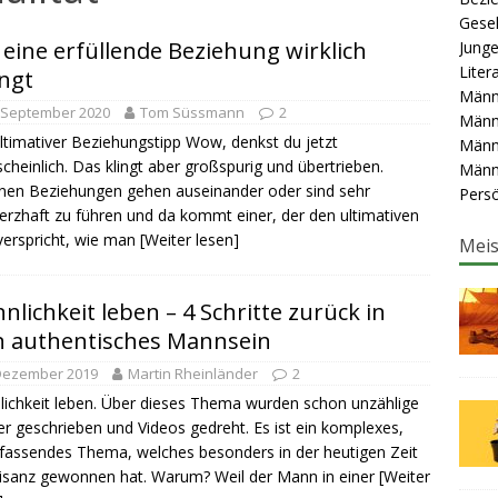
KLUNG
Gesel
e Männergruppe gut für dich ist.
 eine erfüllende Beziehung wirklich
MÄNNER-ARBEIT
Junge
Liter
ingt
ner brauchen Männer: Gemeinschaften als Schlüssel zur
Männ
 September 2020
Tom Süssmann
2
Männ
OVEMENT
ltimativer Beziehungstipp Wow, denkst du jetzt
Männ
cheinlich. Das klingt aber großspurig und übertrieben.
Männ
onen Beziehungen gehen auseinander oder sind sehr
Persö
rzhaft zu führen und da kommt einer, der den ultimativen
verspricht, wie man
[Weiter lesen]
Meis
nlichkeit leben – 4 Schritte zurück in
n authentisches Mannsein
 Dezember 2019
Martin Rheinländer
2
ichkeit leben. Über dieses Thema wurden schon unzählige
r geschrieben und Videos gedreht. Es ist ein komplexes,
fassendes Thema, welches besonders in der heutigen Zeit
isanz gewonnen hat. Warum? Weil der Mann in einer
[Weiter