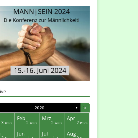
ive
>
2020
▼
Feb
Mrz
Apr
3
2
2
2
Posts
Posts
Posts
Posts
i
Jun
Jul
Aug
3
1
1
2