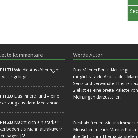
Posts
Posts
Posts
Posts
Post
Post
Post
Post
Posts
Posts
Posts
Posts
Posts
Post
Post
Post
Posts
Posts
Posts
Posts
Posts
Posts
Post
Post
Posts
Posts
Posts
Posts
Post
Post
Post
Post
Sep
Sep
Sep
Sep
Sep
Sep
Sep
Sep
Okt
Okt
Okt
Okt
Okt
Okt
Okt
Okt
Nov
Nov
Nov
Nov
Nov
Nov
Nov
Nov
Dez
Dez
Dez
Dez
Dez
Dez
Dez
Dez
Se
18
0
0
3
4
2
1
1
10
0
0
2
3
3
1
1
0
0
5
2
7
1
1
1
0
0
3
4
5
1
1
1
Posts
Posts
Posts
Posts
Posts
Posts
Post
Post
Posts
Posts
Posts
Posts
Posts
Posts
Post
Post
Posts
Posts
Posts
Posts
Posts
Post
Post
Post
Posts
Posts
Posts
Posts
Posts
Post
Post
Post
ueste Kommentare
Werde Autor
LPH ZU
Wie die Aussöhnung mit
Das MännerPortal.Net zeigt
Vater gelingt!
möglichst viele Aspekt des Mann
Seins und verwandte Themen au
Ziel ist es eine breite Palette von
LPH ZU
Das Innere Kind – eine
Meinungen darzustellen.
rsetzung aus dem Medizinrad
LPH ZU
Macht dich ein starker
Deshalb freuen wir uns immer ü
kenboden als Mann attraktiver?
Menschen, die im MännerPortal
en sagen JA!
ihre Sicht zum Thema darstellen