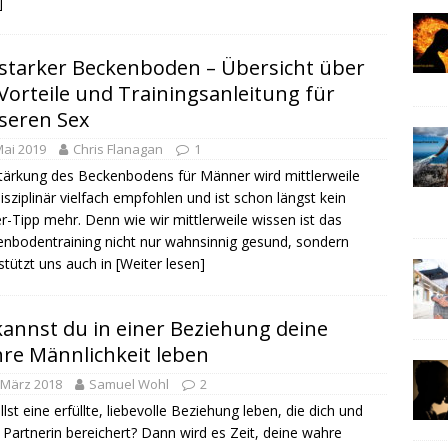
]
 starker Beckenboden – Übersicht über
 Vorteile und Trainingsanleitung für
seren Sex
Mai 2019
Chris Flanagan
1
tärkung des Beckenbodens für Männer wird mittlerweile
disziplinär vielfach empfohlen und ist schon längst kein
er-Tipp mehr. Denn wie wir mittlerweile wissen ist das
nbodentraining nicht nur wahnsinnig gesund, sondern
stützt uns auch in
[Weiter lesen]
kannst du in einer Beziehung deine
re Männlichkeit leben
 März 2018
Samuel Wohl
2
llst eine erfüllte, liebevolle Beziehung leben, die dich und
 Partnerin bereichert? Dann wird es Zeit, deine wahre