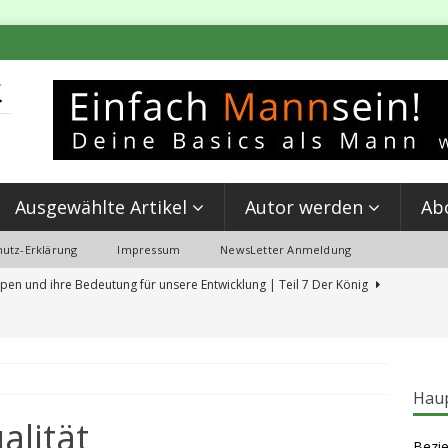
Ausgewählte Artikel
Autor werden
Ab
utz-Erklärung
Impressum
NewsLetter Anmeldung
pen und ihre Bedeutung für unsere Entwicklung | Teil 7 Der König
 Partnerschaft & Kettlebell Training: Mein Erlebnis beim ‘Event MANN SEIN’
Haup
ierungen aus der Schulzeit, die du jetzt löschen solltest
alität
Bezie