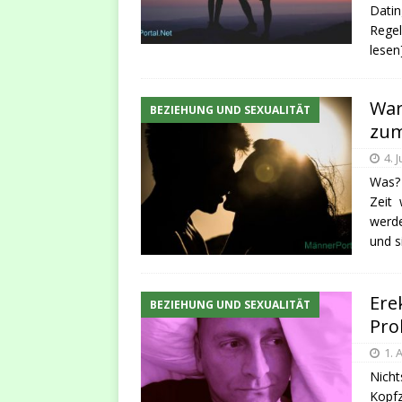
Datin
Regel
lesen
War
BEZIEHUNG UND SEXUALITÄT
zum
4. 
Was? 
Zeit 
werde
und s
Ere
BEZIEHUNG UND SEXUALITÄT
Pro
1. 
Nicht
Kopfz