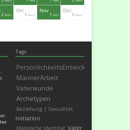
Posts
Post
Post
Posts
p
Okt
Nov
Dez
2
0
1
0
Posts
Posts
Post
Posts
Tags
PersönlichkeitsEntwicklung
-
MännerArbeit
f.
Vaterwunde
Archetypen
Beziehung | Sexualität
ber
Initiation
.Net
Vater
Männliche Identität