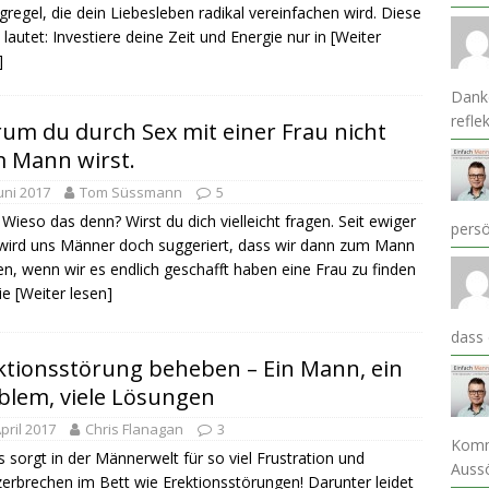
gregel, die dein Liebesleben radikal vereinfachen wird. Diese
 lautet: Investiere deine Zeit und Energie nur in
[Weiter
]
Danke
refle
um du durch Sex mit einer Frau nicht
 Mann wirst.
Juni 2017
Tom Süssmann
5
Wieso das denn? Wirst du dich vielleicht fragen. Seit ewiger
pers
wird uns Männer doch suggeriert, dass wir dann zum Mann
n, wenn wir es endlich geschafft haben eine Frau zu finden
ie
[Weiter lesen]
dass
ktionsstörung beheben – Ein Mann, ein
blem, viele Lösungen
April 2017
Chris Flanagan
3
Komm
s sorgt in der Männerwelt für so viel Frustration und
Auss
erbrechen im Bett wie Erektionsstörungen! Darunter leidet