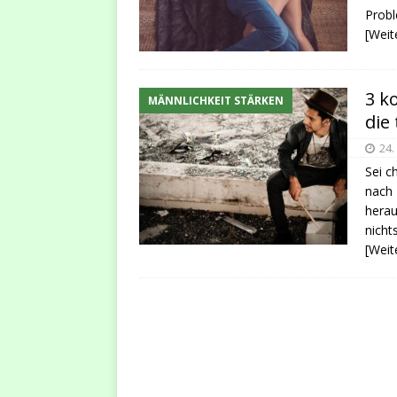
Probl
[Weit
3 k
MÄNNLICHKEIT STÄRKEN
die
24.
Sei c
nach 
herau
nicht
[Weit