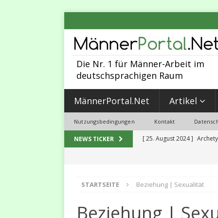
Die Nr. 1 für Männer-Arbeit im
deutschsprachigen Raum
MännerPortal.Net
Artikel
Nutzungsbedingungen
Kontakt
Datensch
[ 25. August 2024 ]
Archety
NEWS TICKER
MÄNNER-ARBEIT
[ 30. Juni 2023 ]
Sexualität,
STARTSEITE
Beziehung | Sexualität
2023
MALEVOLUTION
[ 31. Mai 2023 ]
5 Programm
Beziehung | Sexu