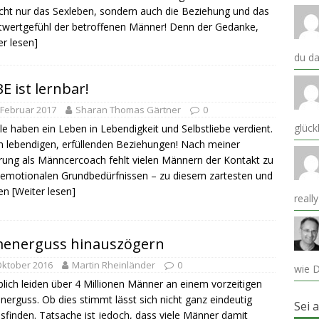
icht nur das Sexleben, sondern auch die Beziehung und das
twertgefühl der betroffenen Männer! Denn der Gedanke,
er lesen]
du da
E ist lernbar!
 Februar 2017
Sharan Thomas Gärtner
0
glück
lle haben ein Leben in Lebendigkeit und Selbstliebe verdient.
n lebendigen, erfüllenden Beziehungen! Nach meiner
rung als Männcercoach fehlt vielen Männern der Kontakt zu
 emotionalen Grundbedürfnissen – zu diesem zartesten und
ten
[Weiter lesen]
reall
energuss hinauszögern
Oktober 2016
Martin Rheinländer
0
wie D
lich leiden über 4 Millionen Männer an einem vorzeitigen
erguss. Ob dies stimmt lässt sich nicht ganz eindeutig
Sei 
sfinden. Tatsache ist jedoch, dass viele Männer damit