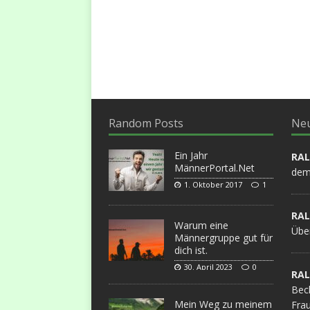
Random Posts
Ne
Ein Jahr
RA
MännerPortal.Net
dem 
1. Oktober 2017
1
RA
Warum eine
Übe
Männergruppe gut für
dich ist.
30. April 2023
0
RA
Bec
Mein Weg zu meinem
Frau