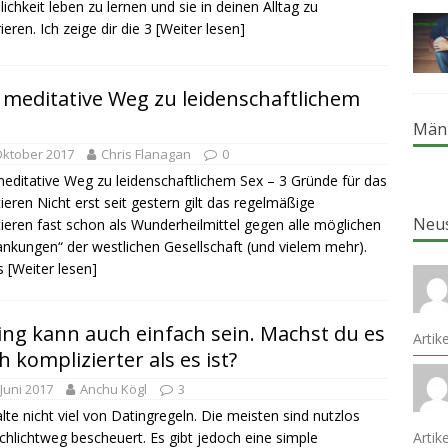
ichkeit leben zu lernen und sie in deinen Alltag zu
ieren. Ich zeige dir die 3
[Weiter lesen]
 meditative Weg zu leidenschaftlichem
Män
Oktober 2017
Chris Flanagan
0
editative Weg zu leidenschaftlichem Sex – 3 Gründe für das
ieren Nicht erst seit gestern gilt das regelmäßige
Neu
ieren fast schon als Wunderheilmittel gegen alle möglichen
ankungen“ der westlichen Gesellschaft (und vielem mehr).
ss
[Weiter lesen]
ing kann auch einfach sein. Machst du es
Artik
h komplizierter als es ist?
 Juni 2017
Anchu Kögl
3
alte nicht viel von Datingregeln. Die meisten sind nutzlos
chlichtweg bescheuert. Es gibt jedoch eine simple
Arti