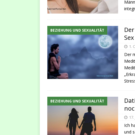
Männl
integr
Der
BEZIEHUNG UND SEXUALITÄT
Sex
1. 
Der m
Medit
Medit
„Erkr
Stre
Dat
BEZIEHUNG UND SEXUALITÄT
noc
17.
Ich h
und s