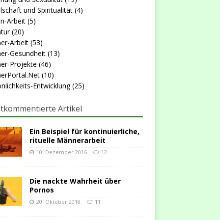
lschaft und Spiritualität
(4)
n-Arbeit
(5)
atur
(20)
er-Arbeit
(53)
er-Gesundheit
(13)
er-Projekte
(46)
erPortal.Net
(10)
nlichkeits-Entwicklung
(25)
tkommentierte Artikel
Ein Beispiel für kontinuierliche,
rituelle Männerarbeit
10. Dezember 2016
12
Die nackte Wahrheit über
Pornos
20. Oktober 2018
11