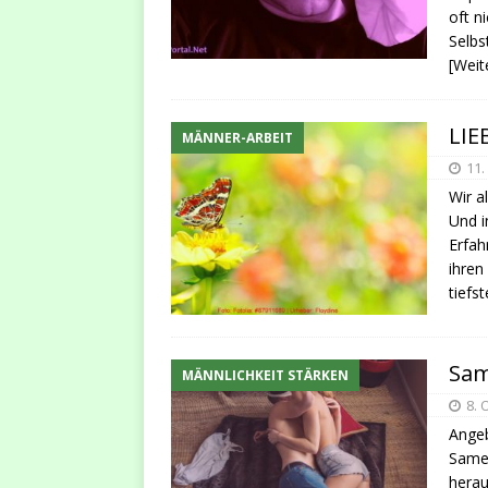
oft n
Selbs
[Weit
LIEB
MÄNNER-ARBEIT
11.
Wir a
Und i
Erfah
ihren
tiefs
Sam
MÄNNLICHKEIT STÄRKEN
8. 
Angeb
Samen
herau