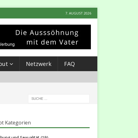
7. AUGUST 2026
out
Netzwerk
FAQ
t Kategorien
hung und Sexualität
(19)