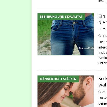
lesen
Ein
BEZIEHUNG UND SEXUALITÄT
die
bes
4. 
Die S
inter
Insid
Becke
unter
So 
MÄNNLICHKEIT STÄRKEN
wah
24.
Du wi
deine