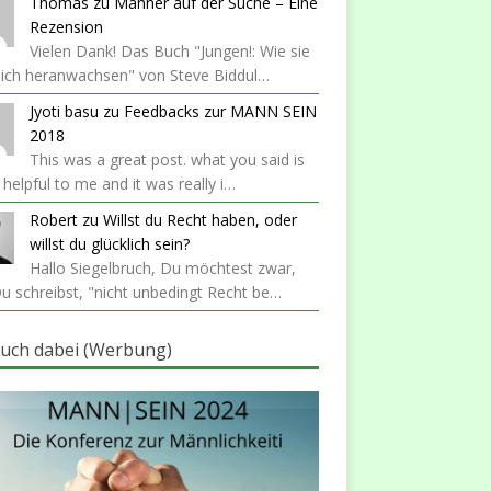
Thomas
zu
Männer auf der Suche – Eine
Rezension
Vielen Dank! Das Buch "Jungen!: Wie sie
lich heranwachsen" von Steve Biddul…
Jyoti basu
zu
Feedbacks zur MANN SEIN
2018
This was a great post. what you said is
y helpful to me and it was really i…
Robert
zu
Willst du Recht haben, oder
willst du glücklich sein?
Hallo Siegelbruch, Du möchtest zwar,
u schreibst, "nicht unbedingt Recht be…
auch dabei (Werbung)