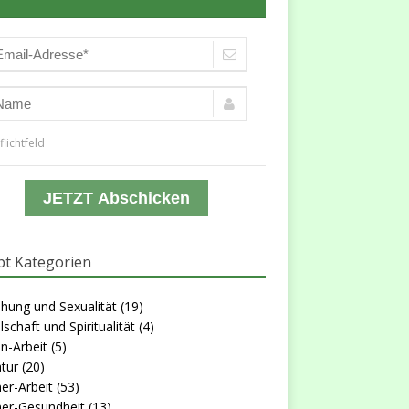
flichtfeld
JETZT Abschicken
t Kategorien
hung und Sexualität
(19)
lschaft und Spiritualität
(4)
n-Arbeit
(5)
atur
(20)
er-Arbeit
(53)
er-Gesundheit
(13)