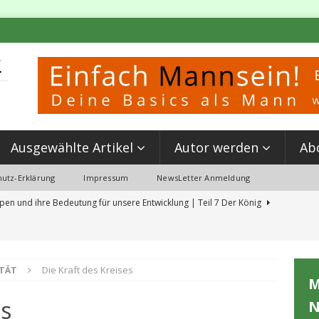
Ausgewählte Artikel
Autor werden
Ab
utz-Erklärung
Impressum
NewsLetter Anmeldung
pen und ihre Bedeutung für unsere Entwicklung | Teil 7 Der König
 Partnerschaft & Kettlebell Training: Mein Erlebnis beim ‘Event MANN SEIN’
TÄT
Die Kraft des Kreises
M
erungen aus der Schulzeit, die du jetzt löschen solltest
es
N