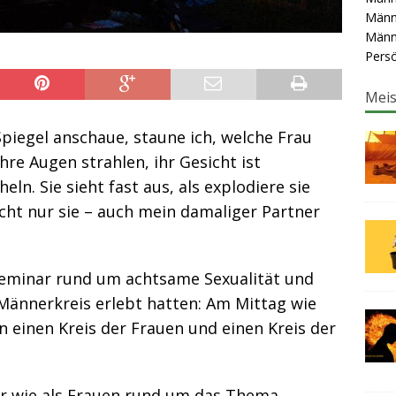
Männ
Männ
Persö
Meis
piegel anschaue, staune ich, welche Frau
Ihre Augen strahlen, ihr Gesicht ist
ln. Sie sieht fast aus, als explodiere sie
icht nur sie – auch mein damaliger Partner
 Seminar rund um achtsame Sexualität und
Männerkreis erlebt hatten: Am Mittag wie
 einen Kreis der Frauen und einen Kreis der
er wie als Frauen rund um das Thema