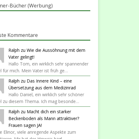
ner-Bücher (Werbung)
ste Kommentare
Ralph
zu
Wie die Aussöhnung mit dem
Vater gelingt!
Hallo Tom, ein wirklich sehr spannender
el für mich. Mein Vater ist früh ge…
Ralph
zu
Das Innere Kind – eine
Übersetzung aus dem Medizinrad
Hallo Daniel, ein wirklich sehr schöner
kel zu diesem Thema. Ich mag besonde…
Ralph
zu
Macht dich ein starker
Beckenboden als Mann attraktiver?
Frauen sagen JA!
 Elinor, viele anregende Aspekte zum
ktieren. Mir hat der Hinweis bzgl…