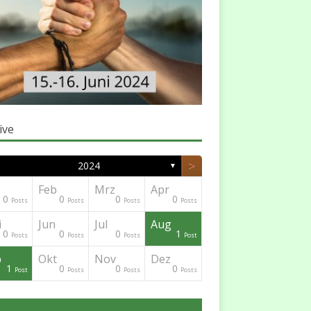
ive
>
2024
▼
Feb
Mrz
Apr
0
0
0
0
Posts
Posts
Posts
Posts
i
Jun
Jul
Aug
0
0
0
1
Posts
Posts
Posts
Post
p
Okt
Nov
Dez
1
0
0
0
Post
Posts
Posts
Posts