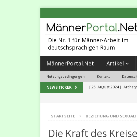
Die Nr. 1 für Männer-Arbeit im
deutschsprachigen Raum
MännerPortal.Net
Artikel
Nutzungsbedingungen
Kontakt
Datensch
[ 25. August 2024 ]
Archety
NEWS TICKER
MÄNNER-ARBEIT
[ 30. Juni 2023 ]
Sexualität,
STARTSEITE
BEZIEHUNG UND SEXUALI
2023
MALEVOLUTION
[ 31. Mai 2023 ]
5 Programmi
Die Kraft des Kreis