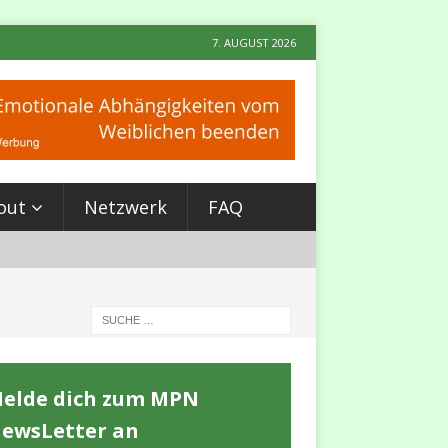
7. AUGUST 2026
out
Netzwerk
FAQ
elde dich zum MPN
ewsLetter an