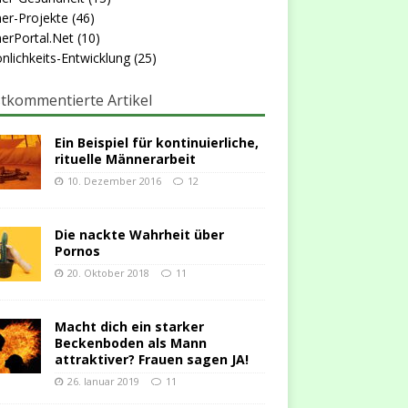
er-Projekte
(46)
erPortal.Net
(10)
nlichkeits-Entwicklung
(25)
tkommentierte Artikel
Ein Beispiel für kontinuierliche,
rituelle Männerarbeit
10. Dezember 2016
12
Die nackte Wahrheit über
Pornos
20. Oktober 2018
11
Macht dich ein starker
Beckenboden als Mann
attraktiver? Frauen sagen JA!
26. Januar 2019
11