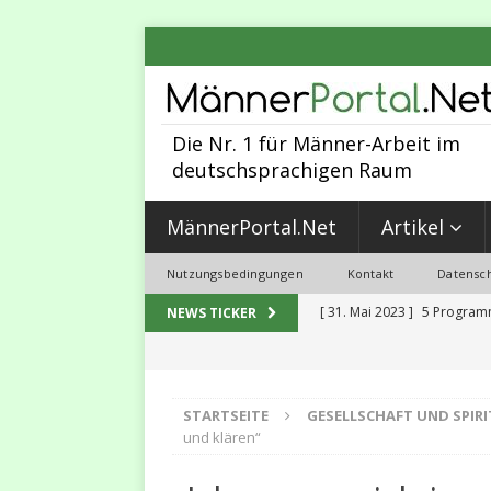
Die Nr. 1 für Männer-Arbeit im
deutschsprachigen Raum
MännerPortal.Net
Artikel
Nutzungsbedingungen
Kontakt
Datensch
[ 31. Mai 2023 ]
5 Programmi
NEWS TICKER
PERSÖNLICHKEITS-ENTWIC
[ 30. April 2023 ]
Warum ein
STARTSEITE
GESELLSCHAFT UND SPIR
[ 24. September 2024 ]
Män
und klären“
Weiterentwicklung
MANM