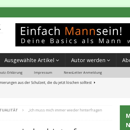
Ausgewählte Artikel
Autor werden
Ab
utz-Erklärung
Impressum
NewsLetter Anmeldung
erungen aus der Schulzeit, die du jetzt löschen solltest
KLUNG
e Männergruppe gut für dich ist.
MÄNNER-ARBEIT
ITUALITÄT
„Ich muss mich immer wieder hinterfragen
ner brauchen Männer: Gemeinschaften als Schlüssel zur
M
OVEMENT
N