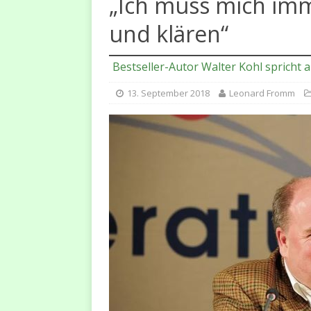
„Ich muss mich imm
[ 25. August 2024 ]
Archety
und klären“
MÄNNER-ARBEIT
[ 30. Juni 2023 ]
Sexualität,
Bestseller-Autor Walter Kohl sprich
2023
MALEVOLUTION
13. September 2018
Leonard Fromm