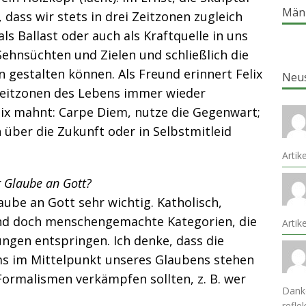
Män
dass wir stets in drei Zeitzonen zugleich
als Ballast oder auch als Kraftquelle in uns
Sehnsüchten und Zielen und schließlich die
 gestalten können. Als Freund erinnert Felix
Neu
i Zeitzonen des Lebens immer wieder
lix mahnt: Carpe Diem, nutze die Gegenwart;
n über die Zukunft oder in Selbstmitleid
Artik
er Glaube an Gott?
aube an Gott sehr wichtig. Katholisch,
sind doch menschengemachte Kategorien, die
Arti
ngen entspringen. Ich denke, dass die
s im Mittelpunkt unseres Glaubens stehen
 Formalismen verkämpfen sollten, z. B. wer
Danke
refle