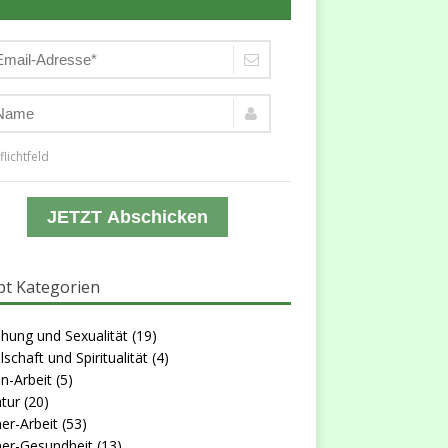
flichtfeld
JETZT Abschicken
t Kategorien
hung und Sexualität
(19)
lschaft und Spiritualität
(4)
n-Arbeit
(5)
atur
(20)
er-Arbeit
(53)
er-Gesundheit
(13)