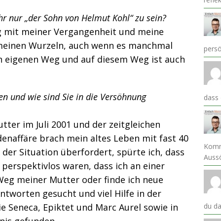
hr nur „der Sohn von Helmut Kohl“ zu sein?
 mit meiner Vergangenheit und meine
 meinen Wurzeln, auch wenn es manchmal
pers
en eigenen Weg und auf diesem Weg ist auch
n und wie sind Sie in die Versöhnung
dass
ter im Juli 2001 und der zeitgleichen
enaffäre brach mein altes Leben mit fast 40
Komm
er Situation überfordert, spürte ich, dass
Auss
erspektivlos waren, dass ich an einer
Weg meiner Mutter oder finde ich neue
tworten gesucht und viel Hilfe in der
du da
e Seneca, Epiktet und Marc Aurel sowie in