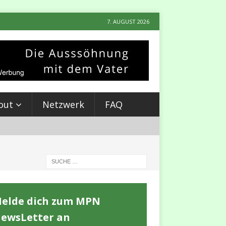
7. AUGUST 2026
out
Netzwerk
FAQ
elde dich zum MPN
ewsLetter an