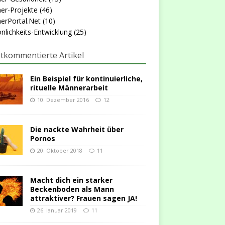
er-Projekte
(46)
erPortal.Net
(10)
nlichkeits-Entwicklung
(25)
tkommentierte Artikel
Ein Beispiel für kontinuierliche,
rituelle Männerarbeit
10. Dezember 2016
12
Die nackte Wahrheit über
Pornos
20. Oktober 2018
11
Macht dich ein starker
Beckenboden als Mann
attraktiver? Frauen sagen JA!
26. Januar 2019
11