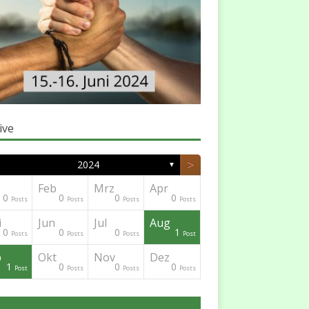
ive
>
2024
▼
Feb
Mrz
Apr
0
0
0
0
Posts
Posts
Posts
Posts
i
Jun
Jul
Aug
0
0
0
1
Posts
Posts
Posts
Post
p
Okt
Nov
Dez
1
0
0
0
Post
Posts
Posts
Posts