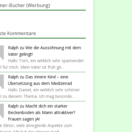
ner-Bücher (Werbung)
ste Kommentare
Ralph
zu
Wie die Aussöhnung mit dem
Vater gelingt!
Hallo Tom, ein wirklich sehr spannender
el für mich. Mein Vater ist früh ge…
Ralph
zu
Das Innere Kind – eine
Übersetzung aus dem Medizinrad
Hallo Daniel, ein wirklich sehr schöner
kel zu diesem Thema. Ich mag besonde…
Ralph
zu
Macht dich ein starker
Beckenboden als Mann attraktiver?
Frauen sagen JA!
 Elinor, viele anregende Aspekte zum
ktieren. Mir hat der Hinweis bzgl…