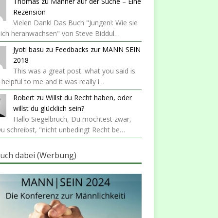
Thomas
zu
Männer auf der Suche – Eine
Rezension
Vielen Dank! Das Buch "Jungen!: Wie sie
lich heranwachsen" von Steve Biddul…
Jyoti basu
zu
Feedbacks zur MANN SEIN
2018
This was a great post. what you said is
y helpful to me and it was really i…
Robert
zu
Willst du Recht haben, oder
willst du glücklich sein?
Hallo Siegelbruch, Du möchtest zwar,
u schreibst, "nicht unbedingt Recht be…
auch dabei (Werbung)