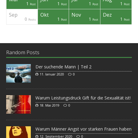
1
1
1
1
osts
osts
osts
osts
osts
Post
Post
Post
Post
Post
Post
Post
Sep
Okt
Nov
Dez
0
1
1
1
osts
osts
osts
osts
osts
osts
Post
Post
Posts
Post
Post
Post
Random Posts
Der suchende Mann | Teil 2
11. Januar 2020
0
Warum Leistungsdruck Gift für die Sexualität ist!
18. Mai 2019
0
Warum Männer Angst vor starken Frauen haben
12. September 2020
0