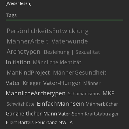
[
Weiter lesen
]
Tags
PersönlichkeitsEntwicklung
MännerArbeit
Vaterwunde
Archetypen
Beziehung | Sexualität
Initiation
Männliche Identität
ManKindProject
MännerGesundheit
Vater
Vater-Hunger
Krieger
Männer
MännlicheArchetypen
MKP
Schamanismus
EinfachMannsein
Schwitzhütte
Männerbücher
Ganzheitlicher Mann
Vater-Sohn
Kraftstabträger
Eilert Bartels
Feuertanz
NWTA