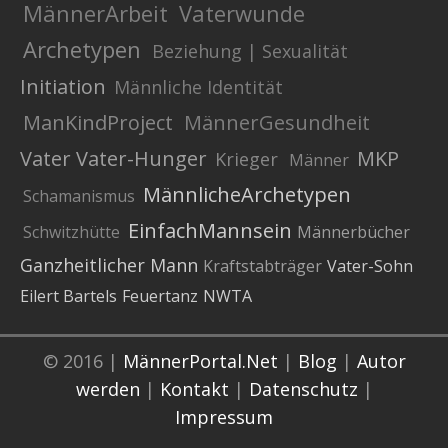
MännerArbeit
Vaterwunde
Archetypen
Beziehung | Sexualität
Initiation
Männliche Identität
ManKindProject
MännerGesundheit
Vater
Vater-Hunger
MKP
Krieger
Männer
MännlicheArchetypen
Schamanismus
EinfachMannsein
Schwitzhütte
Männerbücher
Ganzheitlicher Mann
Kraftstabträger
Vater-Sohn
Eilert Bartels
Feuertanz
NWTA
© 2016 |
MännerPortal.Net
|
Blog
|
Autor
werden
|
Kontakt
|
Datenschutz
|
Impressum