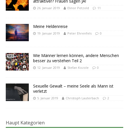
attraktiver? Frauen sagen JA!
26. Januar 2019
Elinor Petzold
11
Meine Heldenreise
19. Januar 2019
Peter Ehrenfels
0
Wie Männer lernen können, andere Menschen
besser zu verstehen Teil 2
12. Januar 2019
Stefan Kozole
0
Sexuelle Gewalt – meine Seele als Mann ist
verletzt
5. Januar 2019
Christoph Lauterbach
2
Haupt Kategorien