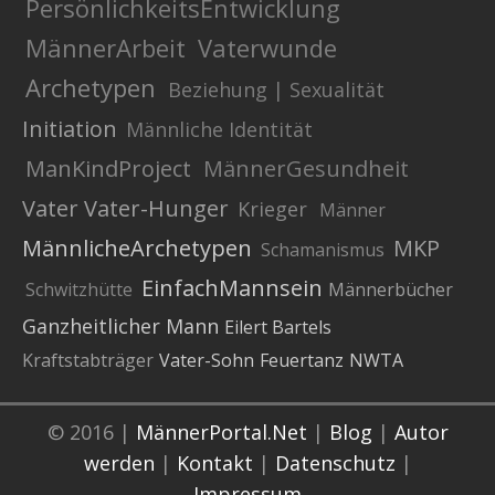
PersönlichkeitsEntwicklung
MännerArbeit
Vaterwunde
Archetypen
Beziehung | Sexualität
Initiation
Männliche Identität
ManKindProject
MännerGesundheit
Vater
Vater-Hunger
Krieger
Männer
MännlicheArchetypen
MKP
Schamanismus
EinfachMannsein
Schwitzhütte
Männerbücher
Ganzheitlicher Mann
Eilert Bartels
Kraftstabträger
Vater-Sohn
Feuertanz
NWTA
© 2016 |
MännerPortal.Net
|
Blog
|
Autor
werden
|
Kontakt
|
Datenschutz
|
Impressum