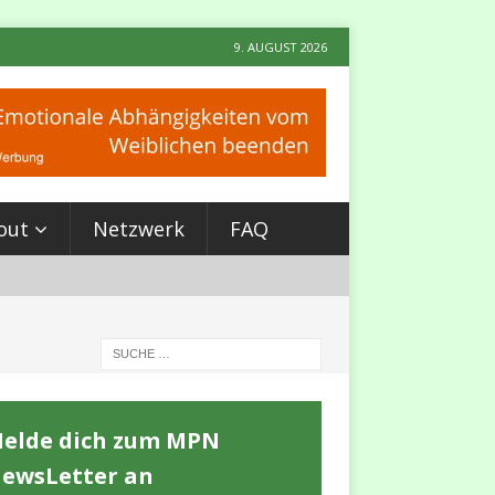
9. AUGUST 2026
out
Netzwerk
FAQ
elde dich zum MPN
ewsLetter an