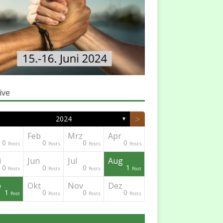
ive
>
2024
▼
Feb
Mrz
Apr
0
0
0
0
Posts
Posts
Posts
Posts
i
Jun
Jul
Aug
0
0
0
1
Posts
Posts
Posts
Post
p
Okt
Nov
Dez
1
0
0
0
Post
Posts
Posts
Posts