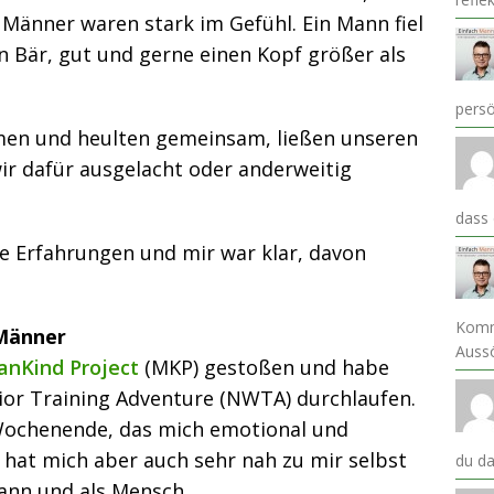
Männer waren stark im Gefühl. Ein Mann fiel
in Bär, gut und gerne einen Kopf größer als
pers
rmen und heulten gemeinsam, ließen unseren
wir dafür ausgelacht oder anderweitig
dass
 Erfahrungen und mir war klar, davon
Komm
 Männer
Auss
anKind Project
(MKP) gestoßen und habe
or Training Adventure (NWTA) durchlaufen.
s-Wochenende, das mich emotional und
s hat mich aber auch sehr nah zu mir selbst
du da
ann und als Mensch.