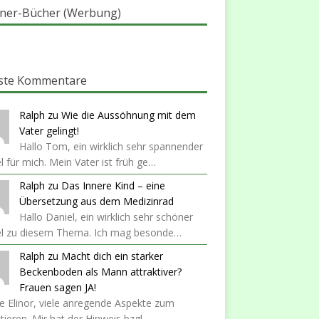
ner-Bücher (Werbung)
ste Kommentare
Ralph
zu
Wie die Aussöhnung mit dem
Vater gelingt!
Hallo Tom, ein wirklich sehr spannender
el für mich. Mein Vater ist früh ge…
Ralph
zu
Das Innere Kind – eine
Übersetzung aus dem Medizinrad
Hallo Daniel, ein wirklich sehr schöner
kel zu diesem Thema. Ich mag besonde…
Ralph
zu
Macht dich ein starker
Beckenboden als Mann attraktiver?
Frauen sagen JA!
 Elinor, viele anregende Aspekte zum
ktieren. Mir hat der Hinweis bzgl…