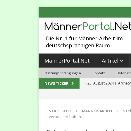
Die Nr. 1 für Männer-Arbeit im
deutschsprachigen Raum
MännerPortal.Net
Artikel
Nutzungsbedingungen
Kontakt
Datensch
[ 25. August 2024 ]
Archety
NEWS TICKER
MÄNNER-ARBEIT
[ 30. Juni 2023 ]
Sexualität,
STARTSEITE
MÄNNER-ARBEIT
5 Le
2023
MALEVOLUTION
verbessert haben.
[ 31. Mai 2023 ]
5 Programmi