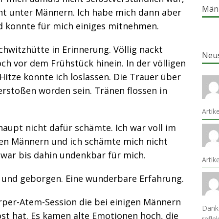
Män
ht unter Männern. Ich habe mich dann aber
nd konnte für mich einiges mitnehmen.
chwitzhütte in Erinnerung. Völlig nackt
Neu
h vor dem Frühstück hinein. In der völligen
itze konnte ich loslassen. Die Trauer über
rstoßen worden sein. Tränen flossen in
Artik
aupt nicht dafür schämte. Ich war voll im
ren Männern und ich schämte mich nicht
 war bis dahin undenkbar für mich.
Arti
r und geborgen. Eine wunderbare Erfahrung.
rper-Atem-Session die bei einigen Männern
Danke
öst hat. Es kamen alte Emotionen hoch, die
refle