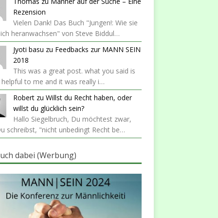
Thomas
zu
Männer auf der Suche – Eine
Rezension
Vielen Dank! Das Buch "Jungen!: Wie sie
lich heranwachsen" von Steve Biddul…
Jyoti basu
zu
Feedbacks zur MANN SEIN
2018
This was a great post. what you said is
y helpful to me and it was really i…
Robert
zu
Willst du Recht haben, oder
willst du glücklich sein?
Hallo Siegelbruch, Du möchtest zwar,
u schreibst, "nicht unbedingt Recht be…
auch dabei (Werbung)