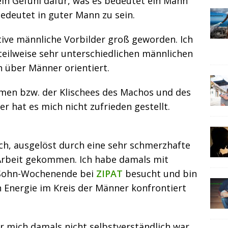
ein Gefühl dafür, was es bedeutet ein Mann
edeutet in guter Mann zu sein.
tive männliche Vorbilder groß geworden. Ich
teilweise sehr unterschiedlichen männlichen
 über Männer orientiert.
emen bzw. der Klischees des Machos und des
er hat es mich nicht zufrieden gestellt.
ich, ausgelöst durch eine sehr schmerzhafte
Arbeit gekommen. Ich habe damals mit
-Sohn-Wochenende bei
ZIPAT
besucht und bin
n Energie im Kreis der Männer konfrontiert
r mich damals nicht selbstverständlich war,