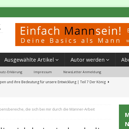
Ausgewählte Artikel
Autor werden
Ab
utz-Erklärung
Impressum
NewsLetter Anmeldung
pen und ihre Bedeutung für unsere Entwicklung | Teil 7 Der König
 Partnerschaft & Kettlebell Training: Mein Erlebnis beim ‘Event MANN SEIN’
bensbereiche, die sich bei mir durch die Männer-Arbeit
M
erungen aus der Schulzeit, die du jetzt löschen solltest
N