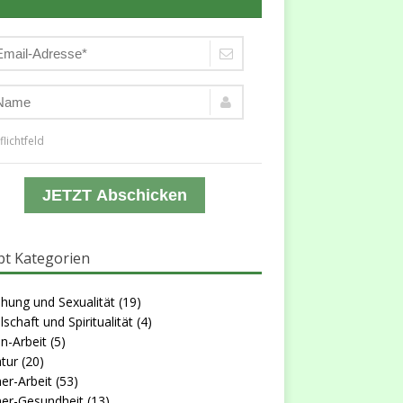
flichtfeld
JETZT Abschicken
t Kategorien
hung und Sexualität
(19)
lschaft und Spiritualität
(4)
n-Arbeit
(5)
atur
(20)
er-Arbeit
(53)
er-Gesundheit
(13)