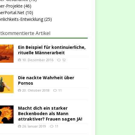
er-Projekte
(46)
erPortal.Net
(10)
nlichkeits-Entwicklung
(25)
tkommentierte Artikel
Ein Beispiel für kontinuierliche,
rituelle Männerarbeit
10. Dezember 2016
12
Die nackte Wahrheit über
Pornos
20. Oktober 2018
11
Macht dich ein starker
Beckenboden als Mann
attraktiver? Frauen sagen JA!
26. Januar 2019
11