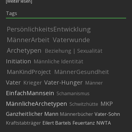
[
Weiter lesen
]
Tags
PersönlichkeitsEntwicklung
MännerArbeit
Vaterwunde
Archetypen
Beziehung | Sexualität
Initiation
Männliche Identität
ManKindProject
MännerGesundheit
Vater
Vater-Hunger
Krieger
Männer
EinfachMannsein
Schamanismus
MännlicheArchetypen
MKP
Schwitzhütte
Ganzheitlicher Mann
Männerbücher
Vater-Sohn
Kraftstabträger
Eilert Bartels
Feuertanz
NWTA