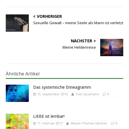
VORHERIGER
Sexuelle Gewalt – meine Seele als Mann ist verletzt
NÄCHSTER
Meine Heldenreise
Ähnliche Artikel
Das systemische Enneagramm
15. September 2016
Tom Süssmann
0
LIEBE ist lernbar!
11. Februar 2017
Sharan Thomas Gärtner
0