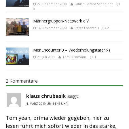
22. Dezember 2018
Fabian Edzard Schneider
0
Männergruppen-Netzwerk e.V.
14. November 2020
Peter Ehrenfels
2
MenEncounter 3 – Wiederholungstäter :-)
28. Juli 2019
Tom Süssmann
1
2 Kommentare
klaus chrubasik
sagt:
4. MÄRZ 2019 UM 14:45 UHR
Tom yeah, prima wieder gegeben, hier zu
lesen führt mich sofort wieder in das starke,