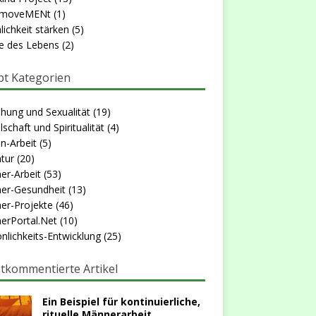
moveMENt
(1)
ichkeit stärken
(5)
e des Lebens
(2)
t Kategorien
hung und Sexualität
(19)
lschaft und Spiritualität
(4)
n-Arbeit
(5)
atur
(20)
er-Arbeit
(53)
er-Gesundheit
(13)
er-Projekte
(46)
erPortal.Net
(10)
nlichkeits-Entwicklung
(25)
tkommentierte Artikel
Ein Beispiel für kontinuierliche,
rituelle Männerarbeit