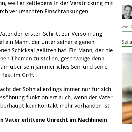
, weil er zeitlebens in der Verstrickung mit
rch verursachten Einschränkungen
wie D
 Vater den ersten Schritt zur Versöhnung
el ein Mann, der unter seiner eigenen
Sei 
en Schicksal gelitten hat. Ein Mann, der nie
genen Themen zu stellen, geschweige denn,
cham über sein jämmerliches Sein und seine
est im Griff.
cht der Sohn allerdings immer nur für sich
Aussöhnung funktioniert auc
h, wenn der Vater
überhaupt kein Kontakt mehr vorhanden ist.
en Vater erlittene Unrecht im Nachhinein