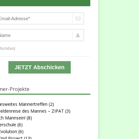
flichtfeld
JETZT Abschicken
er-Projekte
esweites Männertreffen
(2)
Heldenreise des Mannes – ZIPAT
(3)
ch Mannsein!
(8)
erschule
(6)
volution
(6)
ind Project
(13)