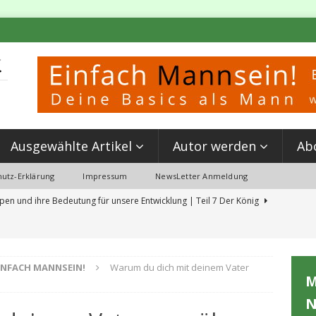
Ausgewählte Artikel
Autor werden
Ab
utz-Erklärung
Impressum
NewsLetter Anmeldung
pen und ihre Bedeutung für unsere Entwicklung | Teil 7 Der König
 Partnerschaft & Kettlebell Training: Mein Erlebnis beim ‘Event MANN SEIN’
INFACH MANNSEIN!
Warum du dich mit deinem Vater
M
erungen aus der Schulzeit, die du jetzt löschen solltest
N