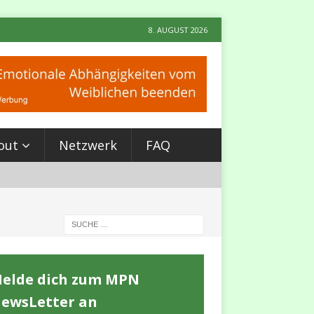
8. AUGUST 2026
out
Netzwerk
FAQ
elde dich zum MPN
ewsLetter an