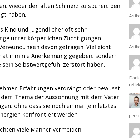
ten, wieder den alten Schmerz zu spüren, den
ngt haben.
Artik
s Kind und Jugendlicher oft sehr
unge unter körperlichen Züchtigungen
 Verwundungen davon getragen. Vielleicht
Arti
r hat ihm nie Anerkennung gegeben, sondern
e sein Selbstwertgefühl zerstört haben,
Danke
refle
ehmen Erfahrungen verdrängt oder bewusst
zt dem Thema der Aussöhnung mit dem Vater
ngen, ohne dass sie noch einmal (ein letztes
Energien konfrontiert werden.
pers
hten viele Männer vermeiden.