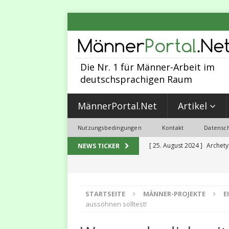
Die Nr. 1 für Männer-Arbeit im
deutschsprachigen Raum
MännerPortal.Net
Artikel
Nutzungsbedingungen
Kontakt
Datensch
[ 25. August 2024 ]
Archety
NEWS TICKER
MÄNNER-ARBEIT
[ 30. Juni 2023 ]
Sexualität,
STARTSEITE
MÄNNER-PROJEKTE
E
2023
MALEVOLUTION
aussöhnen solltest!
[ 31. Mai 2023 ]
5 Programmi