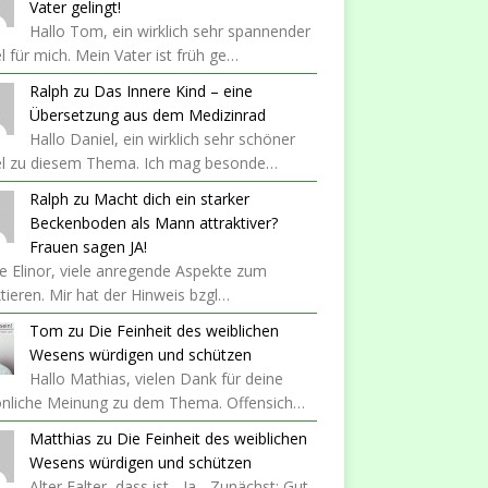
Vater gelingt!
Hallo Tom, ein wirklich sehr spannender
el für mich. Mein Vater ist früh ge…
Ralph
zu
Das Innere Kind – eine
Übersetzung aus dem Medizinrad
Hallo Daniel, ein wirklich sehr schöner
kel zu diesem Thema. Ich mag besonde…
Ralph
zu
Macht dich ein starker
Beckenboden als Mann attraktiver?
Frauen sagen JA!
 Elinor, viele anregende Aspekte zum
ktieren. Mir hat der Hinweis bzgl…
Tom
zu
Die Feinheit des weiblichen
Wesens würdigen und schützen
Hallo Mathias, vielen Dank für deine
önliche Meinung zu dem Thema. Offensich…
Matthias
zu
Die Feinheit des weiblichen
Wesens würdigen und schützen
Alter Falter, dass ist... Ja... Zunächst: Gut,