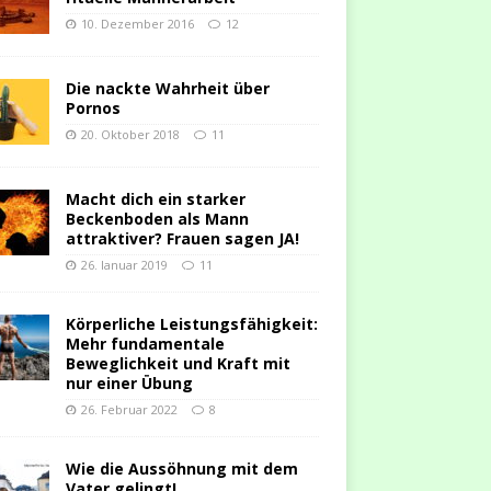
10. Dezember 2016
12
Die nackte Wahrheit über
Pornos
20. Oktober 2018
11
Macht dich ein starker
Beckenboden als Mann
attraktiver? Frauen sagen JA!
26. Januar 2019
11
Körperliche Leistungsfähigkeit:
Mehr fundamentale
Beweglichkeit und Kraft mit
nur einer Übung
26. Februar 2022
8
Wie die Aussöhnung mit dem
Vater gelingt!