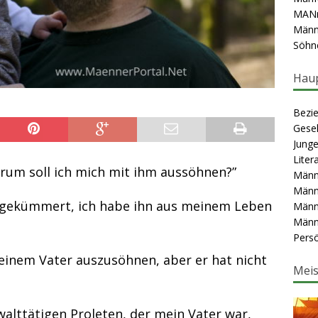
MAN
Männl
Söhn
Haup
Bezie
Gesel
Junge
Liter
arum soll ich mich mit ihm aussöhnen?”
Männ
Männ
h gekümmert, ich habe ihn aus meinem Leben
Männ
Männ
Persö
meinem Vater auszusöhnen, aber er hat nicht
Meis
alttätigen Proleten, der mein Vater war,