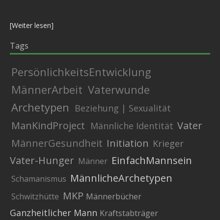
[
Weiter lesen
]
Tags
PersönlichkeitsEntwicklung
MännerArbeit
Vaterwunde
Archetypen
Beziehung | Sexualität
ManKindProject
Vater
Männliche Identität
MännerGesundheit
Initiation
Krieger
Vater-Hunger
EinfachMannsein
Männer
MännlicheArchetypen
Schamanismus
MKP
Schwitzhütte
Männerbücher
Ganzheitlicher Mann
Kraftstabträger