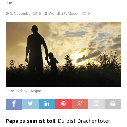
bist.
5. November 2016
Wendlin P. Moser
0
Foto: Pixabay | Mojpe
Papa zu sein ist toll
. Du bist Drachentöter,