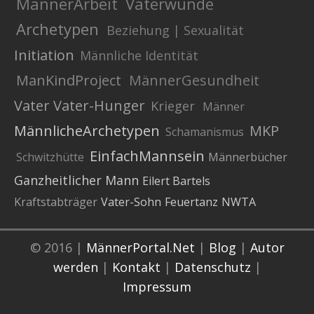
MännerArbeit
Vaterwunde
Archetypen
Beziehung | Sexualität
Initiation
Männliche Identität
ManKindProject
MännerGesundheit
Vater
Vater-Hunger
Krieger
Männer
MännlicheArchetypen
MKP
Schamanismus
EinfachMannsein
Schwitzhütte
Männerbücher
Ganzheitlicher Mann
Eilert Bartels
Kraftstabträger
Vater-Sohn
Feuertanz
NWTA
© 2016 |
MännerPortal.Net
|
Blog
|
Autor
werden
|
Kontakt
|
Datenschutz
|
Impressum