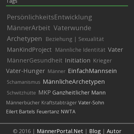
Tags
PersönlichkeitsEntwicklung
MännerArbeit
Vaterwunde
Archetypen
Beziehung | Sexualität
ManKindProject
Vater
Männliche Identität
MännerGesundheit
Initiation
Krieger
Vater-Hunger
EinfachMannsein
Männer
MännlicheArchetypen
Schamanismus
MKP
Ganzheitlicher Mann
Schwitzhütte
Männerbücher
Kraftstabträger
Vater-Sohn
Eilert Bartels
Feuertanz
NWTA
© 2016 |
MännerPortal.Net
|
Blog
|
Autor