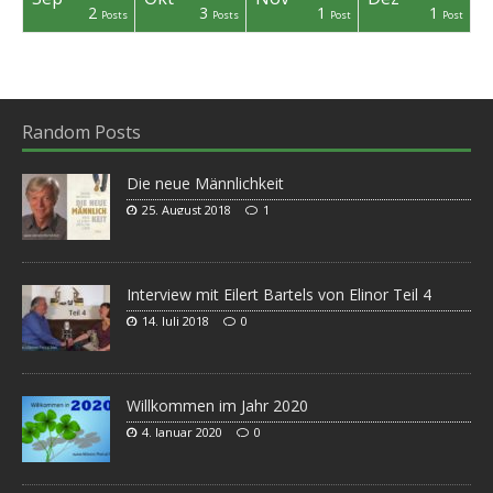
2
3
1
1
osts
osts
osts
osts
osts
osts
Post
Post
Posts
Posts
Post
Post
Random Posts
Die neue Männlichkeit
25. August 2018
1
Interview mit Eilert Bartels von Elinor Teil 4
14. Juli 2018
0
Willkommen im Jahr 2020
4. Januar 2020
0