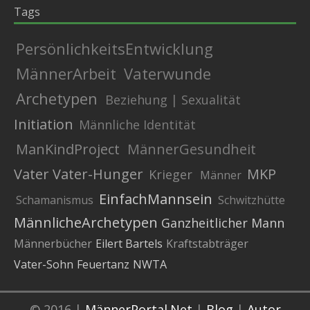
Tags
PersönlichkeitsEntwicklung
MännerArbeit
Vaterwunde
Archetypen
Beziehung | Sexualität
Initiation
Männliche Identität
ManKindProject
MännerGesundheit
Vater
Vater-Hunger
MKP
Krieger
Männer
EinfachMannsein
Schamanismus
Schwitzhütte
MännlicheArchetypen
Ganzheitlicher Mann
Männerbücher
Eilert Bartels
Kraftstabträger
Vater-Sohn
Feuertanz
NWTA
© 2016 |
MännerPortal.Net
|
Blog
|
Autor