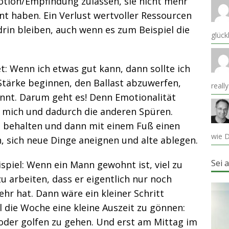
otion/Empfindung zulassen, sie nicht mehr
nt haben. Ein Verlust wertvoller Ressourcen
drin bleiben, auch wenn es zum Beispiel die
glück
t: Wenn ich etwas gut kann, dann sollte ich
 Stärke beginnen, den Ballast abzuwerfen,
reall
rennt. Darum geht es! Denn Emotionalität
n mich und dadurch die anderen Spüren.
 behalten und dann mit einem Fuß einen
wie D
, sich neue Dinge aneignen und alte ablegen.
Sei 
ispiel: Wenn ein Mann gewohnt ist, viel zu
zu arbeiten, dass er eigentlich nur noch
hr hat. Dann wäre ein kleiner Schritt
al die Woche eine kleine Auszeit zu gönnen:
der golfen zu gehen. Und erst am Mittag im