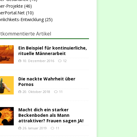
er-Projekte
(46)
erPortal.Net
(10)
nlichkeits-Entwicklung
(25)
tkommentierte Artikel
Ein Beispiel für kontinuierliche,
rituelle Männerarbeit
10. Dezember 2016
12
Die nackte Wahrheit über
Pornos
20. Oktober 2018
11
Macht dich ein starker
Beckenboden als Mann
attraktiver? Frauen sagen JA!
26. Januar 2019
11