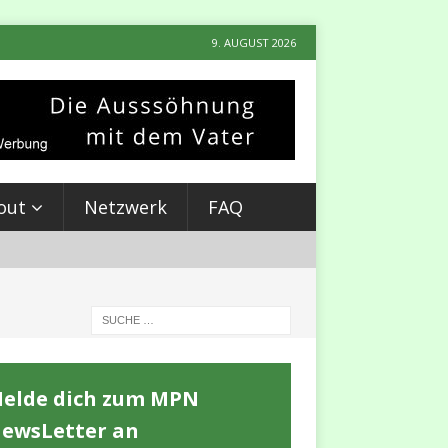
9. AUGUST 2026
out
Netzwerk
FAQ
elde dich zum MPN
ewsLetter an