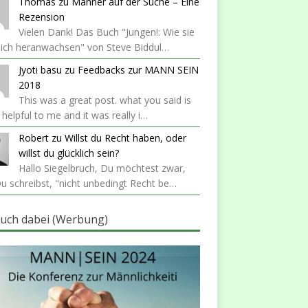
Thomas
zu
Männer auf der Suche – Eine
Rezension
Vielen Dank! Das Buch "Jungen!: Wie sie
lich heranwachsen" von Steve Biddul…
Jyoti basu
zu
Feedbacks zur MANN SEIN
2018
This was a great post. what you said is
y helpful to me and it was really i…
Robert
zu
Willst du Recht haben, oder
willst du glücklich sein?
Hallo Siegelbruch, Du möchtest zwar,
u schreibst, "nicht unbedingt Recht be…
auch dabei (Werbung)