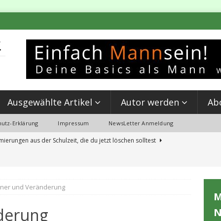
Ausgewählte Artikel
Autor werden
Ab
utz-Erklärung
Impressum
NewsLetter Anmeldung
erungen aus der Schulzeit, die du jetzt löschen solltest
KLUNG
e Männergruppe gut für dich ist.
MÄNNER-ARBEIT
ner und Veränderung
ner brauchen Männer: Gemeinschaften als Schlüssel zur
M
OVEMENT
derung
N