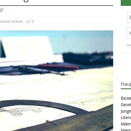
pen und ihre Bedeutung für unsere Entwicklung | Teil 7 Der König
d?
änner-Arbeit
0
 Partnerschaft & Kettlebell Training: Mein Erlebnis beim ‘Event MANN SEIN’
*P
Haup
Bezie
Gesel
Junge
Liter
Männ
Männ