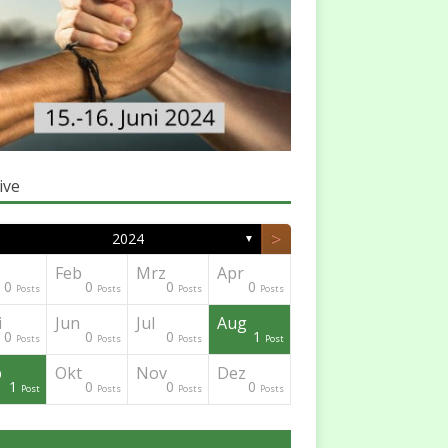
ive
>
2024
▼
Feb
Mrz
Apr
0
0
0
0
Posts
Posts
Posts
Posts
i
Jun
Jul
Aug
0
0
0
1
Posts
Posts
Posts
Post
p
Okt
Nov
Dez
1
0
0
0
Post
Posts
Posts
Posts