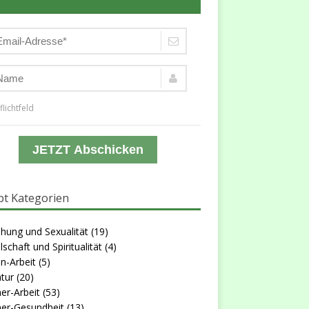
flichtfeld
JETZT Abschicken
t Kategorien
hung und Sexualität
(19)
lschaft und Spiritualität
(4)
n-Arbeit
(5)
atur
(20)
er-Arbeit
(53)
er-Gesundheit
(13)