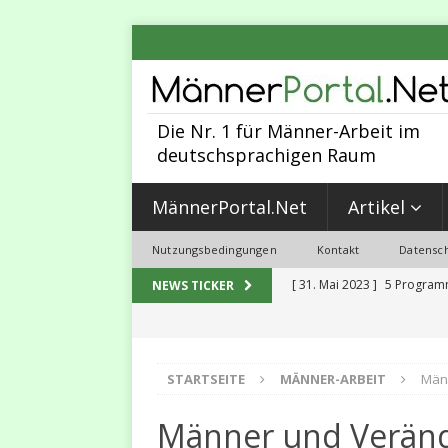
Die Nr. 1 für Männer-Arbeit im
deutschsprachigen Raum
MännerPortal.Net
Artikel
Nutzungsbedingungen
Kontakt
Datensch
[ 31. Mai 2023 ]
5 Programmi
NEWS TICKER
PERSÖNLICHKEITS-ENTWIC
[ 30. April 2023 ]
Warum ein
STARTSEITE
MÄNNER-ARBEIT
Män
[ 24. September 2024 ]
Män
Weiterentwicklung
MANM
Männer und Verän