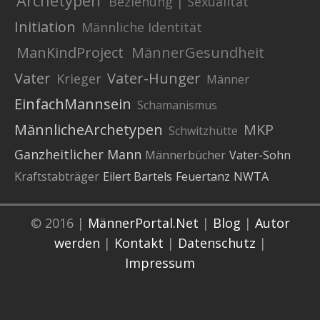
Beziehung | Sexualität
Initiation
Männliche Identität
ManKindProject
MännerGesundheit
Vater
Vater-Hunger
Krieger
Männer
EinfachMannsein
Schamanismus
MännlicheArchetypen
MKP
Schwitzhütte
Ganzheitlicher Mann
Männerbücher
Vater-Sohn
Kraftstabträger
Eilert Bartels
Feuertanz
NWTA
© 2016 |
MännerPortal.Net
|
Blog
|
Autor
werden
|
Kontakt
|
Datenschutz
|
Impressum