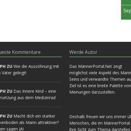
Posts
Posts
Posts
Posts
Posts
Post
Post
Post
Posts
Posts
Posts
Posts
Posts
Post
Post
Post
Posts
Posts
Posts
Posts
Posts
Posts
Post
Post
Posts
Posts
Posts
Posts
Posts
Post
Post
Post
Sep
Sep
Sep
Sep
Sep
Sep
Sep
Sep
Okt
Okt
Okt
Okt
Okt
Okt
Okt
Okt
Nov
Nov
Nov
Nov
Nov
Nov
Nov
Nov
Dez
Dez
Dez
Dez
Dez
Dez
Dez
Dez
Se
18
0
0
2
3
4
2
1
10
0
0
0
2
3
3
1
0
0
5
2
7
1
1
1
0
0
0
3
4
5
1
1
Posts
Posts
Posts
Posts
Posts
Posts
Posts
Post
Posts
Posts
Posts
Posts
Posts
Posts
Posts
Post
Posts
Posts
Posts
Posts
Posts
Post
Post
Post
Posts
Posts
Posts
Posts
Posts
Posts
Post
Post
ueste Kommentare
Werde Autor
LPH ZU
Wie die Aussöhnung mit
Das MännerPortal.Net zeigt
Vater gelingt!
möglichst viele Aspekt des Mann
Seins und verwandte Themen au
Ziel ist es eine breite Palette von
LPH ZU
Das Innere Kind – eine
Meinungen darzustellen.
rsetzung aus dem Medizinrad
LPH ZU
Macht dich ein starker
Deshalb freuen wir uns immer ü
kenboden als Mann attraktiver?
Menschen, die im MännerPortal
en sagen JA!
ihre Sicht zum Thema darstellen