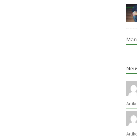
Män
Neu
Artik
Arti