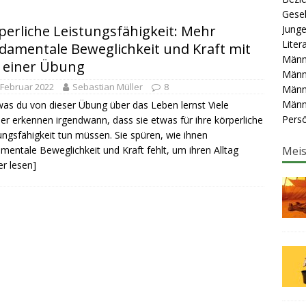
KLUNG
Gesel
e Männergruppe gut für dich ist.
perliche Leistungsfähigkeit: Mehr
MÄNNER-ARBEIT
Junge
Liter
damentale Beweglichkeit und Kraft mit
ner brauchen Männer: Gemeinschaften als Schlüssel zur
Männ
 einer Übung
Männ
OVEMENT
 Februar 2022
Sebastian Müller
8
Männ
Männ
as du von dieser Übung über das Leben lernst Viele
Persö
r erkennen irgendwann, dass sie etwas für ihre körperliche
ungsfähigkeit tun müssen. Sie spüren, wie ihnen
mentale Beweglichkeit und Kraft fehlt, um ihren Alltag
Meis
er lesen]