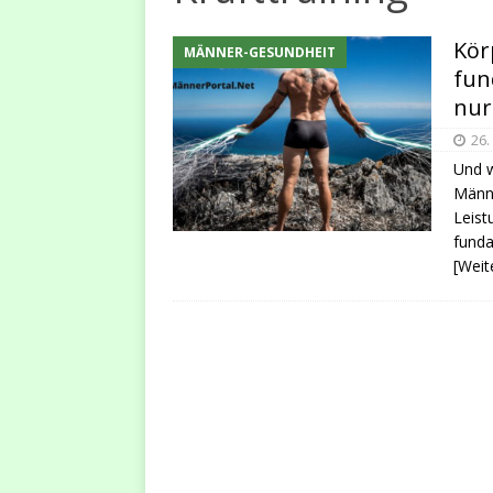
PERSÖNLICHKEITS-ENTWIC
[ 30. April 2023 ]
Warum ein
Kör
MÄNNER-GESUNDHEIT
fun
[ 24. September 2024 ]
Män
nur
Weiterentwicklung
MANM
26.
Und w
Männe
Leist
funda
[Weit