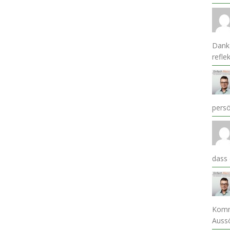
Danke
refle
pers
dass
Komm
Auss