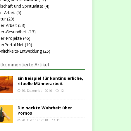
lschaft und Spiritualität
(4)
n-Arbeit
(5)
atur
(20)
er-Arbeit
(53)
er-Gesundheit
(13)
er-Projekte
(46)
erPortal.Net
(10)
nlichkeits-Entwicklung
(25)
tkommentierte Artikel
Ein Beispiel für kontinuierliche,
rituelle Männerarbeit
10. Dezember 2016
12
Die nackte Wahrheit über
Pornos
20. Oktober 2018
11