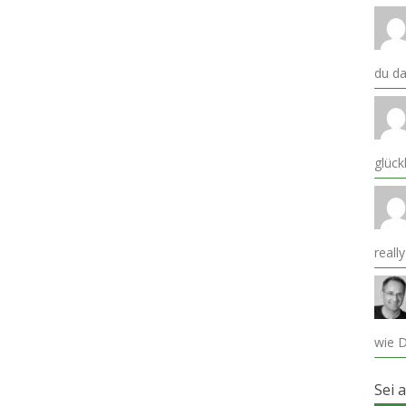
du da
glück
reall
wie D
Sei 