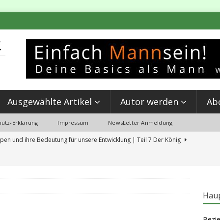
Ausgewählte Artikel
Autor werden
Ab
utz-Erklärung
Impressum
NewsLetter Anmeldung
pen und ihre Bedeutung für unsere Entwicklung | Teil 7 Der König
 Partnerschaft & Kettlebell Training: Mein Erlebnis beim ‘Event MANN SEIN’
Haup
ierungen aus der Schulzeit, die du jetzt löschen solltest
Bezie