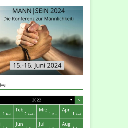
ive
>
2022
▼
Feb
Mrz
Apr
1
2
1
1
Post
Posts
Post
Post
i
Jun
Jul
Aug
1
1
1
1