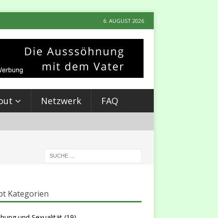
6. AUGUST 2026
out
Netzwerk
FAQ
t Kategorien
hung und Sexualität
(19)