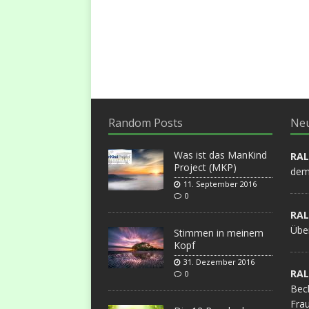
Random Posts
Ne
Was ist das ManKind
RA
Project (MKP)
dem 
11. September 2016
0
RA
Übe
Stimmen in meinem
Kopf
31. Dezember 2016
RA
0
Bec
Frau