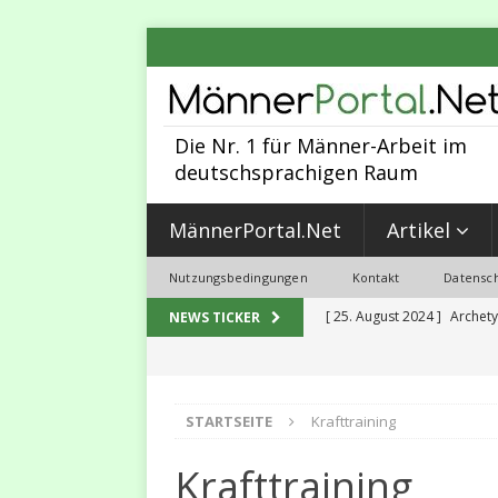
Die Nr. 1 für Männer-Arbeit im
deutschsprachigen Raum
MännerPortal.Net
Artikel
Nutzungsbedingungen
Kontakt
Datensch
[ 25. August 2024 ]
Archety
NEWS TICKER
MÄNNER-ARBEIT
[ 30. Juni 2023 ]
Sexualität,
STARTSEITE
Krafttraining
2023
MALEVOLUTION
[ 31. Mai 2023 ]
5 Programm
Krafttraining