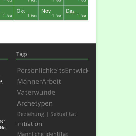
Post
Post
Post
Post
p
Okt
Nov
Dez
1
1
1
1
Post
Post
Post
Post
Tags
PersönlichkeitsEntwicklung
-
MännerArbeit
f.
Vaterwunde
Archetypen
Beziehung | Sexualität
ber
Initiation
.Net
Männliche Identität