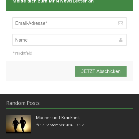
Melde dich zum MPN NewsLetter an
*Pflichtfeld
JETZT Abschicken
Random Posts
Männer und Krankheit
17. September 2016
2