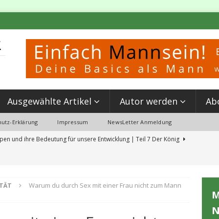
Ausgewählte Artikel
Autor werden
Ab
utz-Erklärung
Impressum
NewsLetter Anmeldung
pen und ihre Bedeutung für unsere Entwicklung | Teil 7 Der König
 Partnerschaft & Kettlebell Training: Mein Erlebnis beim ‘Event MANN SEIN’
TÄT
Warum du durch Sex mit einer Frau nicht zum Mann
M
erungen aus der Schulzeit, die du jetzt löschen solltest
N