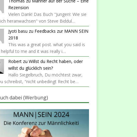
Thomas
zu
Männer auf der Suche – Eine
Rezension
Vielen Dank! Das Buch "Jungen!: Wie sie
lich heranwachsen" von Steve Biddul…
Jyoti basu
zu
Feedbacks zur MANN SEIN
2018
This was a great post. what you said is
y helpful to me and it was really i…
Robert
zu
Willst du Recht haben, oder
willst du glücklich sein?
Hallo Siegelbruch, Du möchtest zwar,
u schreibst, "nicht unbedingt Recht be…
auch dabei (Werbung)