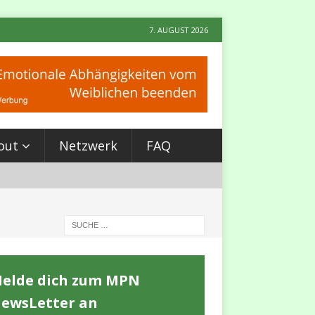
7. AUGUST 2026
out
Netzwerk
FAQ
elde dich zum MPN
ewsLetter an