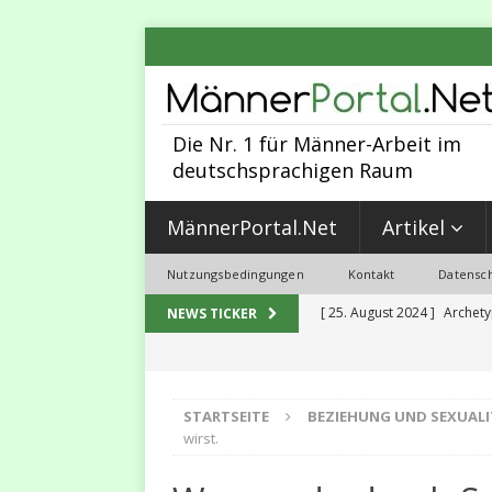
Die Nr. 1 für Männer-Arbeit im
deutschsprachigen Raum
MännerPortal.Net
Artikel
Nutzungsbedingungen
Kontakt
Datensch
[ 25. August 2024 ]
Archety
NEWS TICKER
MÄNNER-ARBEIT
[ 30. Juni 2023 ]
Sexualität,
STARTSEITE
BEZIEHUNG UND SEXUALI
2023
MALEVOLUTION
wirst.
[ 31. Mai 2023 ]
5 Programmi