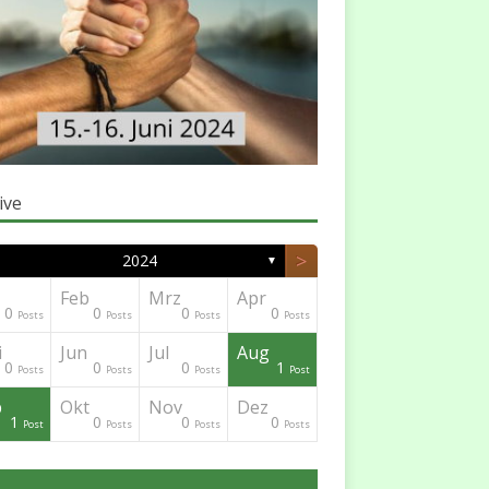
ive
>
2024
▼
Feb
Mrz
Apr
0
0
0
0
Posts
Posts
Posts
Posts
i
Jun
Jul
Aug
0
0
0
1
Posts
Posts
Posts
Post
p
Okt
Nov
Dez
1
0
0
0
Post
Posts
Posts
Posts