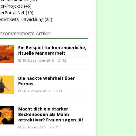
er-Projekte
(46)
erPortal.Net
(10)
nlichkeits-Entwicklung
(25)
tkommentierte Artikel
Ein Beispiel für kontinuierliche,
rituelle Männerarbeit
10. Dezember 2016
12
Die nackte Wahrheit über
Pornos
20. Oktober 2018
11
Macht dich ein starker
Beckenboden als Mann
attraktiver? Frauen sagen JA!
26. Januar 2019
11