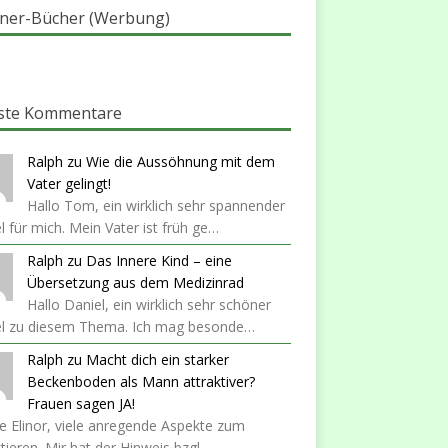
ner-Bücher (Werbung)
ste Kommentare
Ralph
zu
Wie die Aussöhnung mit dem
Vater gelingt!
Hallo Tom, ein wirklich sehr spannender
el für mich. Mein Vater ist früh ge…
Ralph
zu
Das Innere Kind – eine
Übersetzung aus dem Medizinrad
Hallo Daniel, ein wirklich sehr schöner
kel zu diesem Thema. Ich mag besonde…
Ralph
zu
Macht dich ein starker
Beckenboden als Mann attraktiver?
Frauen sagen JA!
 Elinor, viele anregende Aspekte zum
ktieren. Mir hat der Hinweis bzgl…