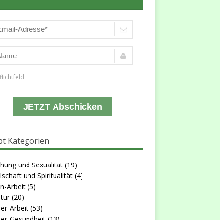
flichtfeld
JETZT Abschicken
t Kategorien
hung und Sexualität
(19)
lschaft und Spiritualität
(4)
n-Arbeit
(5)
atur
(20)
er-Arbeit
(53)
er-Gesundheit
(13)