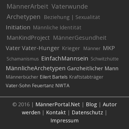
MännerArbeit
Vaterwunde
Archetypen
Beziehung | Sexualität
Initiation
Männliche Identität
ManKindProject
MännerGesundheit
Vater
Vater-Hunger
MKP
Krieger
Männer
EinfachMannsein
Schamanismus
Schwitzhütte
MännlicheArchetypen
Ganzheitlicher Mann
Männerbücher
Eilert Bartels
Kraftstabträger
Vater-Sohn
Feuertanz
NWTA
© 2016 |
MännerPortal.Net
|
Blog
|
Autor
werden
|
Kontakt
|
Datenschutz
|
Impressum