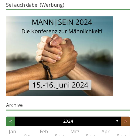
Sei auch dabei (Werbung)
Archive
<
>
2024
▼
Jan
Feb
Mrz
Apr
0
0
0
0