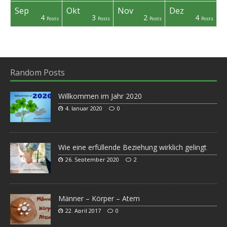
Sep
Okt
Nov
Dez
4
3
2
4
osts
osts
osts
osts
osts
Post
Post
Post
Posts
Posts
Posts
Posts
Random Posts
Willkommen im Jahr 2020
4. Januar 2020
0
Wie eine erfüllende Beziehung wirklich gelingt
26. September 2020
2
Männer – Körper – Atem
22. April 2017
0