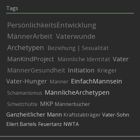
Tags
PersönlichkeitsEntwicklung
MännerArbeit
Vaterwunde
Archetypen
Beziehung | Sexualität
ManKindProject
Vater
Männliche Identität
MännerGesundheit
Initiation
Krieger
Vater-Hunger
EinfachMannsein
Männer
MännlicheArchetypen
Schamanismus
MKP
Schwitzhütte
Männerbücher
Ganzheitlicher Mann
Kraftstabträger
Vater-Sohn
Eilert Bartels
Feuertanz
NWTA